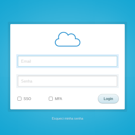
SSO
MFA
Esqueci minha senha